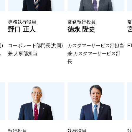
専務執行役員
常務執行役員
常
野口 正人
徳永 隆史
)
コーポレート部門長(共同)
カスタマーサービス部担当
F
ム
兼 人事部担当
兼 カスタマーサービス部
長
執行役員
執行役員
執