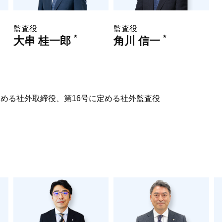
監査役
監査役
*
*
大串 桂一郎
角川 信一
に定める社外取締役、第16号に定める社外監査役