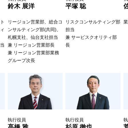
鈴木 展洋
平塚 聡
ト
リージョン営業部、総合コ
リスクコンサルティング部
業
ィ
ンサルティング部(共同)、
担当
、
札幌支社、仙台支社担当
兼 サービスクオリティ部
当
兼 リージョン営業部長
長
兼 リージョン営業部業務
グループ次長
執行役員
執行役員
執
髙橋 雅
杉原 徹也