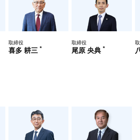
取締役
取締役
取
*
*
喜多 耕三
尾原 央典